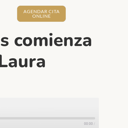
AGENDAR CITA
ONLINE
os comienza
 Laura
00:00
/